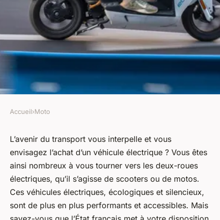
Accueil
›
Moto
MOTO
Quelles sont les aides
L’avenir du transport vous interpelle et vous
envisagez l’achat d’un véhicule électrique ? Vous êtes
financières pour l'achat d'une
ainsi nombreux à vous tourner vers les deux-roues
moto électrique ?
électriques, qu’il s’agisse de scooters ou de motos.
Ces véhicules électriques, écologiques et silencieux,
Charles
•
24 décembre 2023
•
5 min de lecture
sont de plus en plus performants et accessibles. Mais
savez-vous que l’État français met à votre disposition