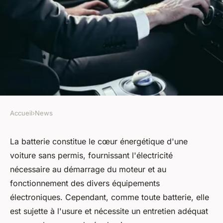
Accueil
›
News
NEWS
Quels sont les conseils pour
La batterie constitue le cœur énergétique d'une
voiture sans permis, fournissant l'électricité
préserver la durée de vie de la
nécessaire au démarrage du moteur et au
batterie d'une voiture sans
fonctionnement des divers équipements
permis ?
électroniques. Cependant, comme toute batterie, elle
est sujette à l'usure et nécessite un entretien adéquat
Lucas
•
20 mars 2024
•
3 min de lecture