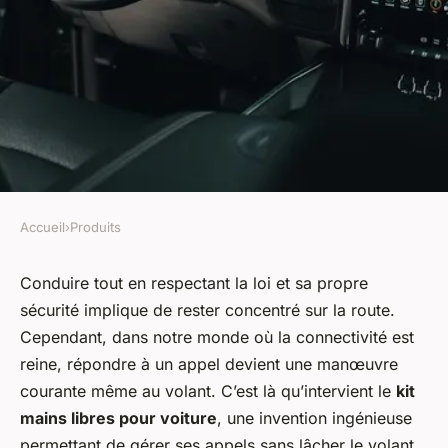
Accueil
›
Produits
PRODUITS
Comment choisir un kit mains
Conduire tout en respectant la loi et sa propre
sécurité implique de rester concentré sur la route.
libres de qualité pour votre
Cependant, dans notre monde où la connectivité est
voiture ?
reine, répondre à un appel devient une manœuvre
courante même au volant. C’est là qu’intervient le
kit
Pauline
•
24 décembre 2023
•
4 min de lecture
mains libres pour voiture
, une invention ingénieuse
permettant de gérer ses appels sans lâcher le volant.