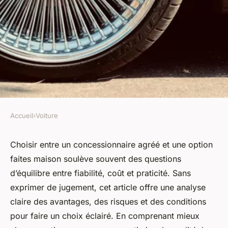
Accueil
›
Voiture
VOITURE
Guide d'achat :
Choisir entre un concessionnaire agréé et une option
faites maison soulève souvent des questions
concessionnaire agréé versus
d’équilibre entre fiabilité, coût et praticité. Sans
option fait maison
exprimer de jugement, cet article offre une analyse
claire des avantages, des risques et des conditions
Camille
•
4 août 2025
•
4 min de lecture
pour faire un choix éclairé. En comprenant mieux